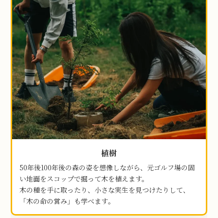
植樹
50年後100年後の森の姿を想像しながら、元ゴルフ場の固
い地面をスコップで掘って木を植えます。
木の種を手に取ったり、小さな実生を見つけたりして
、
「木の命の営み」も学べます｡