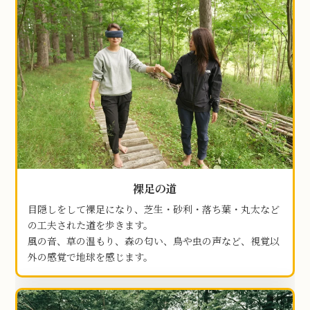
裸足の道
目隠しをして裸足になり、芝生・砂利・落ち葉・丸太など
の工夫された道を歩きます。
風の音、草の温もり、森の匂い、鳥や虫の声など、視覚以
外の感覚で地球を感じます。