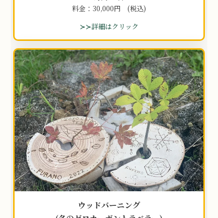
料金：30,000円 (税込)
≻≻詳細はクリック
グ
リ
ッ
ド
カ
ラ
ム
ア
イ
テ
ム
リ
ン
ク
ウッドバーニング