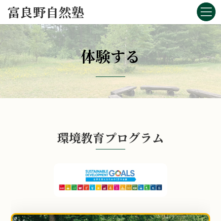
コ
ナ
富良野自然塾
ン
ビ
テ
ゲ
ン
ー
ツ
シ
体験する
へ
ョ
ス
ン
キ
に
ッ
移
プ
動
環境教育プログラム