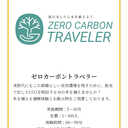
ッ
ド
カ
ラ
ム
ア
イ
テ
ム
リ
ン
ク
ゼロカーボントラベラー
次世代にもこの素晴らしい自然環境を残すために、旅先
で出したCO2を吸収する分の木を植えませんか？
木を植える植樹体験とお飲み物をご用意しております。
実施期間：5～10月
定員：1～100人
体験時間：60～90分