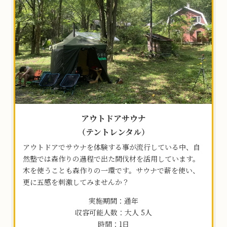
カ
ラ
ム
ア
イ
テ
ム
リ
ン
ク
アウトドアサウナ
（テントレンタル）
アウトドアでサウナを体験する事が流行している中、自
然塾では森作りの過程で出た間伐材を活用しています。
木を使うことも森作りの一環です。サウナで薪を使い、
更に五感を刺激してみませんか？
実施期間：通年
収容可能人数：大人 5人
時間：1日