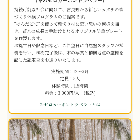
(冬のゼロカーボントラベラー)
持続可能な社会に向けて、富良野から新しいカタチの森
づくり体験プログラムのご提案です。
“はんだごて”を使って輪切り材に思い思いの模様を描
き、苗木の成長の手助けとなるオリジナル防草プレート
を作製します。
お誕生日や記念日など、ご希望日に自然塾スタッフが植
樹を行い、植樹完了後は、木の写真と植樹地点の座標を
記した認定書をお送りいたします。
実施期間：12～3月
定員：5人
体験時間：1.5時間
料金：3,000円/人 (税込)
≫ゼロカーボントラベラーとは