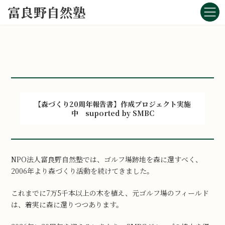
コ
ナ
富良野自然塾
ン
ビ
テ
ゲ
ン
ー
ツ
シ
へ
ョ
ス
ン
キ
に
ッ
移
プ
動
【森づくり20周年報告書】作成プロジェクト実施
中 suported by SMBC
NPO法人富良野自然塾では、ゴルフ場跡地を森に還すべく、
2006年より森づくり活動を続けてきました。
これまでに7万5千本以上の木を植え、元ゴルフ場のフィールド
は、着実に森に還りつつあります。