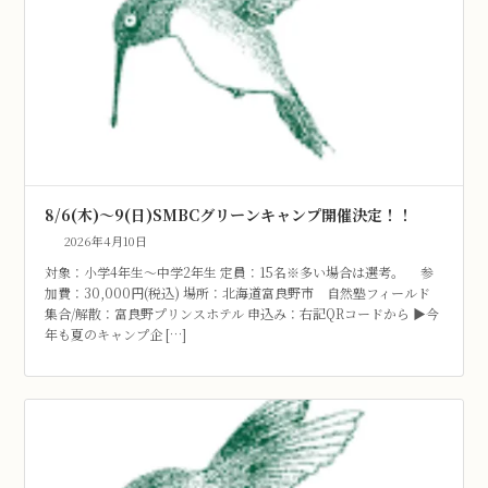
8/6(木)～9(日)SMBCグリーンキャンプ開催決定！！
2026年4月10日
対象：小学4年生～中学2年生 定員：15名※多い場合は選考。 参
加費：30,000円(税込) 場所：北海道富良野市 自然塾フィールド
集合/解散：富良野プリンスホテル 申込み：右記QRコードから ▶今
年も夏のキャンプ企 […]