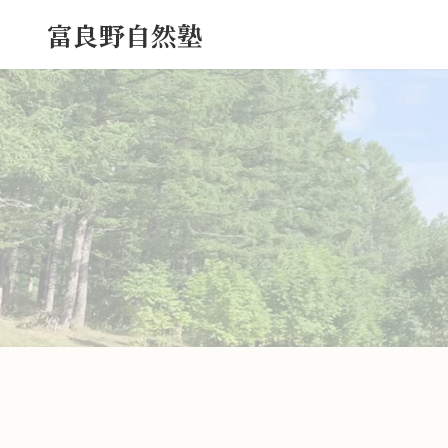
コ
ナ
富良野自然塾
ン
ビ
テ
ゲ
ン
ー
ツ
シ
へ
ョ
ス
ン
キ
に
ッ
移
プ
動