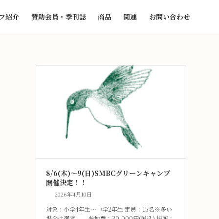
フ紹介
賛助会員・季刊誌
商品
関連
お問い合わせ
8/6(木)～9(日)SMBCグリーンキャンプ
開催決定！！
2026年4月10日
対象：小学4年生～中学2年生 定員：15名※多い
場合は選考。 参加費：30,000円(税込) 場所：