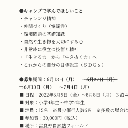
●
キャンプで学んでほしいこと
・チャレンジ精神
・仲間づくり（協調性）
・環境問題の基礎知識
・自然や生き物を大切にする心
・非常時に役立つ技術と精神
・「生きる力」から「生き抜く力」へ
・これからの自分の目標設定（ＳＤＧｓ）
●
募集期間：6月13日（月） ～
6月27日（月）
⇒
6月13日（月） ～7月4日（月）
■ 日程：2022年8月5日（金）～8月8日（月） ３泊
■ 対象：小学4年生～中学2年生
■ 定員：15名 ※最少催行人数6名 ※多数の場合
■ 参加費：30,000円（税込）
■ 場所：富良野自然塾フィールド