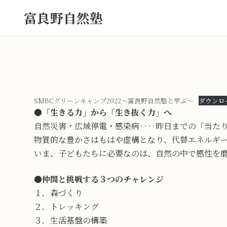
コ
ナ
富良野自然塾
ン
ビ
テ
ゲ
ン
ー
ツ
シ
へ
ョ
ス
ン
キ
に
ッ
移
SMBCグリーンキャンプ2022～富良野自然塾と学ぶ～
ダウンロ
プ
動
●
「生きる力」から「生き抜く力」へ
自然災害・広域停電・感染病‥‥昨日までの「当た
物質的な豊かさはもはや虚構となり、代替エネルギ
いま、子どもたちに必要なのは、自然の中で感性を
●
仲間と挑戦する３つのチャレンジ
１．森づくり
２．トレッキング
３．生活基盤の構築