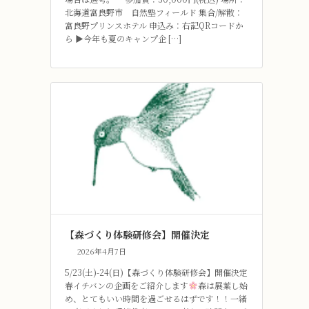
北海道富良野市 自然塾フィールド 集合/解散：
富良野プリンスホテル 申込み：右記QRコードか
ら ▶今年も夏のキャンプ企 […]
【森づくり体験研修会】開催決定
2026年4月7日
5/23(土)-24(日)【森づくり体験研修会】開催決定
春イチバンの企画をご紹介します
森は展葉し始
め、とてもいい時間を過ごせるはずです！！一緒