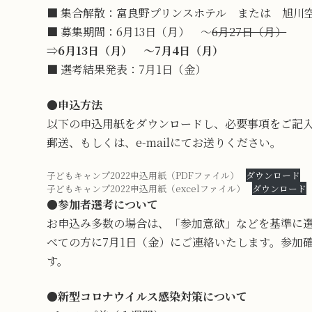
■ 集合解散：富良野プリンスホテル または 旭川
■ 募集期間：6月13日（月） ～
6月27日（月）
⇒
6月13日（月） ～7月4日（月）
■ 選考結果発表：7月1日（金）
●
申込方法
以下の申込用紙をダウンロードし、必要事項をご記
郵送、もしくは、e-mailにてお送りください。
子どもキャンプ2022申込用紙（PDFファイル）
ダウンロード
子どもキャンプ2022申込用紙（excelファイル）
ダウンロード
●
参加者選考について
お申込み多数の場合は、「参加意欲」などを基準に
べての方に7月1日（金）にご連絡いたします。参加
す。
●
新型コロナウイルス感染対策について