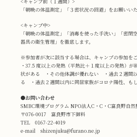
<キャンプ前（１週間）>
「朝晩の体温測定」「３密状況の回避」をお願いい
<キャンプ中>
「朝晩の体温測定」「消毒を使った手洗い」「密閉
器具の衛生管理」を徹底します。
※参加者が次に該当する場合は、キャンプの参加を
・37.5 度以上の発熱（平熱比＋１度以上の発熱）
状がある ・その他体調が優れない ・過去２週間
る ・過去２週間以内に同居家族がコロナ陽性、も
●
お問い合わせ
SMBC環境プログラム NPO法人C・C・C富良野自然
〒076-0017 富良野市下御料
TEL 0167-22-4019
e-mail shizenjuku@furano.ne.jp